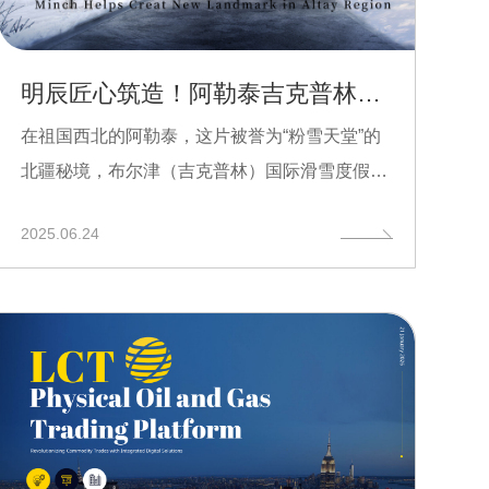
明辰匠心筑造！阿勒泰吉克普林冰雪文旅新地标璀璨启幕
在祖国西北的阿勒泰，这片被誉为“粉雪天堂”的
北疆秘境，布尔津（吉克普林）国际滑雪度假区
正以惊艳之姿崛...
2025.06.24