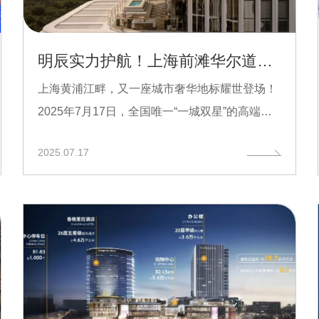
明辰实力护航！上海前滩华尔道夫酒店圆满竣工验收，共启奢华新篇
上海黄浦江畔，又一座城市奢华地标耀世登场！
2025年7月17日，全国唯一“一城双星”的高端酒
店传奇——上海前...
2025.07.17